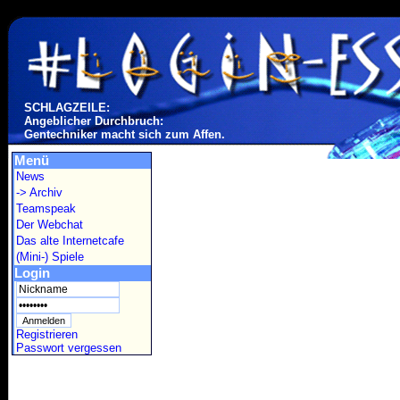
SCHLAGZEILE:
Angeblicher Durchbruch:
Gentechniker macht sich zum Affen.
Menü
News
-> Archiv
Teamspeak
Der Webchat
Das alte Internetcafe
(Mini-) Spiele
Login
Registrieren
Passwort vergessen