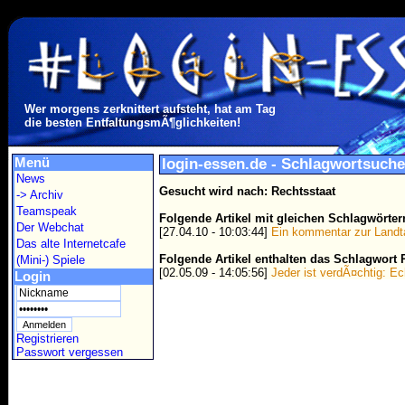
Wer morgens zerknittert aufsteht, hat am Tag
die besten EntfaltungsmÃ¶glichkeiten!
Menü
login-essen.de - Schlagwortsuche
News
Gesucht wird nach: Rechtsstaat
-> Archiv
Teamspeak
Folgende Artikel mit gleichen Schlagwörte
Der Webchat
[27.04.10 - 10:03:44]
Ein kommentar zur Landt
Das alte Internetcafe
Folgende Artikel enthalten das Schlagwort 
(Mini-) Spiele
[02.05.09 - 14:05:56]
Jeder ist verdÃ¤chtig: E
Login
Registrieren
Passwort vergessen