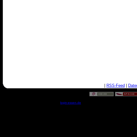
|
RSS-Feed
|
Date
© by
login-essen.de
- Serverzeit: 16:28:25 - 0.0216 Sekun