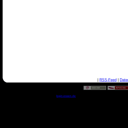
|
RSS-Feed
|
Date
© by
login-essen.de
- Serverzeit: 16:11:56 - 0.1367 Sekun