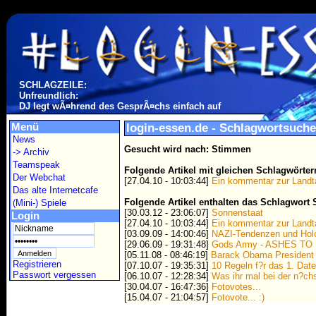
SCHLAGZEILE:
Unfreundlich:
DJ legt wÃ¤hrend des GesprÃ¤chs einfach auf
Menü
login-essen.de - Schlagwortsuche
News
Gesucht wird nach: Stimmen
-> Archiv
Teamspeak
Folgende Artikel mit gleichen Schlagwörte
Der Webchat
[27.04.10 - 10:03:44]
Ein kommentar zur Landt
Das alte Internetcafe
Folgende Artikel enthalten das Schlagwort
(Mini-) Spiele
[30.03.12 - 23:06:07]
Sonnenstaat
Login
[27.04.10 - 10:03:44]
Ein kommentar zur Landt
[03.09.09 - 14:00:46]
NAZI-Tendenzen und Holo
[29.06.09 - 19:31:48]
Gods Army - ASHES TO
[05.11.08 - 08:46:19]
Barack Obama President
Registrieren
[07.10.07 - 19:35:31]
10 Regeln f?r das 1. Dat
Passwort vergessen
[06.10.07 - 12:28:34]
Was ihr mal bei der n?chs
[30.04.07 - 16:47:36]
Fotovotes...
[15.04.07 - 21:04:57]
Fotovote... :)