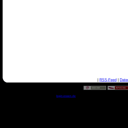
|
RSS-Feed
|
Date
© by
login-essen.de
- Serverzeit: 07:42:24 - 0.0275 Sekun