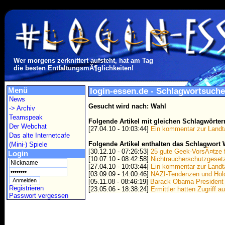
Wer morgens zerknittert aufsteht, hat am Tag
die besten EntfaltungsmÃ¶glichkeiten!
Menü
login-essen.de - Schlagwortsuche
News
Gesucht wird nach: Wahl
-> Archiv
Teamspeak
Folgende Artikel mit gleichen Schlagwörte
Der Webchat
[27.04.10 - 10:03:44]
Ein kommentar zur Landt
Das alte Internetcafe
Folgende Artikel enthalten das Schlagwort 
(Mini-) Spiele
[30.12.10 - 07:26:53]
25 gute Geek-VorsÃ¤tze 
Login
[10.07.10 - 08:42:58]
Nichtraucherschutzgesetz
[27.04.10 - 10:03:44]
Ein kommentar zur Landt
[03.09.09 - 14:00:46]
NAZI-Tendenzen und Holo
[05.11.08 - 08:46:19]
Barack Obama President
Registrieren
[23.05.06 - 18:38:24]
Ermittler hatten Zugriff 
Passwort vergessen