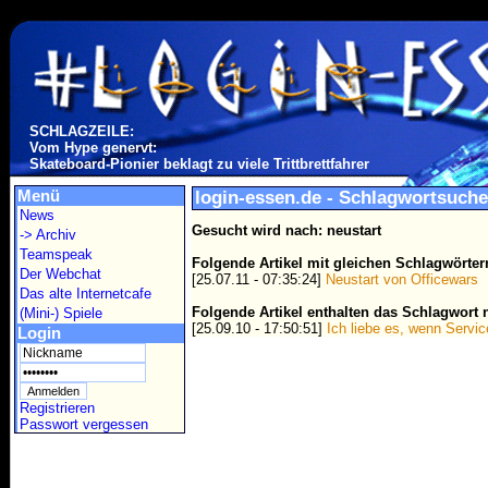
SCHLAGZEILE:
Vom Hype genervt:
Skateboard-Pionier beklagt zu viele Trittbrettfahrer
Menü
login-essen.de - Schlagwortsuche
News
Gesucht wird nach: neustart
-> Archiv
Teamspeak
Folgende Artikel mit gleichen Schlagwörte
Der Webchat
[25.07.11 - 07:35:24]
Neustart von Officewars
Das alte Internetcafe
Folgende Artikel enthalten das Schlagwort n
(Mini-) Spiele
[25.09.10 - 17:50:51]
Ich liebe es, wenn Service
Login
Registrieren
Passwort vergessen