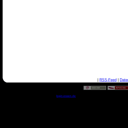
|
RSS-Feed
|
Date
© by
login-essen.de
- Serverzeit: 11:50:33 - 0.0328 Sekun