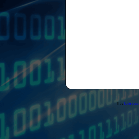
© by
login-ess