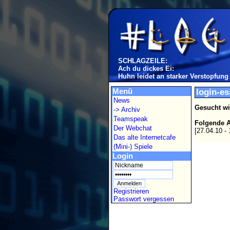
SCHLAGZEILE:
Ach du dickes Ei:
Huhn leidet an starker Verstopfung
Menü
login-e
News
Gesucht wi
-> Archiv
Teamspeak
Folgende A
Der Webchat
[27.04.10 -
Das alte Internetcafe
(Mini-) Spiele
Login
Registrieren
Passwort vergessen