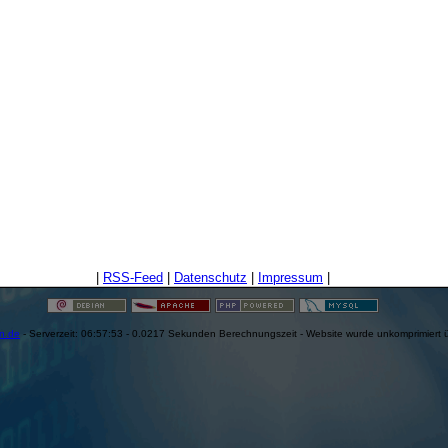
|
RSS-Feed
|
Datenschutz
|
Impressum
|
en.de
- Serverzeit: 06:57:53 - 0.0217 Sekunden Berechnungszeit - Website wurde unkomprimiert 