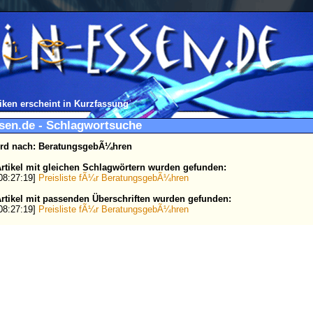
iken erscheint in Kurzfassung
ssen.de - Schlagwortsuche
ird nach: BeratungsgebÃ¼hren
rtikel mit gleichen Schlagwörtern wurden gefunden:
 08:27:19]
Preisliste fÃ¼r BeratungsgebÃ¼hren
rtikel mit passenden Überschriften wurden gefunden:
 08:27:19]
Preisliste fÃ¼r BeratungsgebÃ¼hren