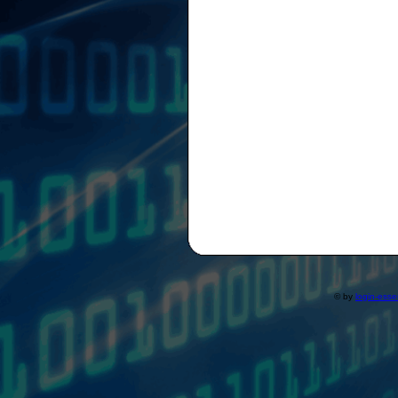
© by
login-ess