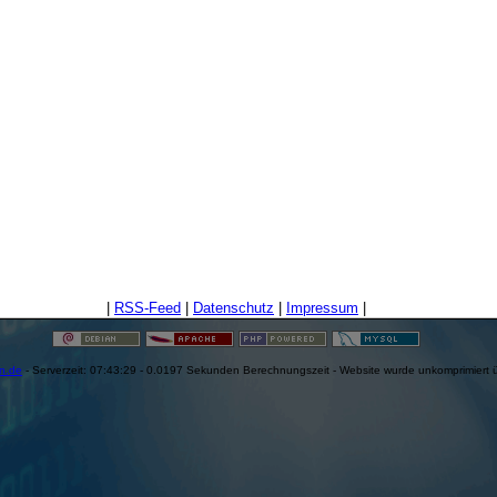
|
RSS-Feed
|
Datenschutz
|
Impressum
|
en.de
- Serverzeit: 07:43:29 - 0.0197 Sekunden Berechnungszeit - Website wurde unkomprimiert 