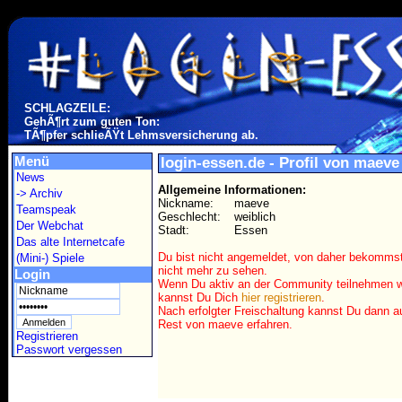
SCHLAGZEILE:
GehÃ¶rt zum guten Ton:
TÃ¶pfer schlieÃŸt Lehmsversicherung ab.
Menü
login-essen.de - Profil von maeve
News
Allgemeine Informationen:
-> Archiv
Nickname:
maeve
Teamspeak
Geschlecht:
weiblich
Der Webchat
Stadt:
Essen
Das alte Internetcafe
Du bist nicht angemeldet, von daher bekomms
(Mini-) Spiele
nicht mehr zu sehen.
Login
Wenn Du aktiv an der Community teilnehmen wi
kannst Du Dich
hier registrieren
.
Nach erfolgter Freischaltung kannst Du dann 
Rest von maeve erfahren.
Registrieren
Passwort vergessen