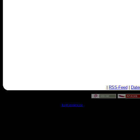
|
RSS-Feed
|
Date
© by
login-essen.de
- Serverzeit: 08:37:02 - 0.0200 Sekun