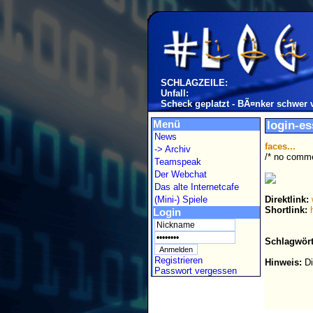
SCHLAGZEILE:
Unfall:
Scheck geplatzt - BÃ¤nker schwer v
Menü
login-es
News
faces...
-> Archiv
/* no comme
Teamspeak
Der Webchat
Das alte Internetcafe
(Mini-) Spiele
Direktlink:
Shortlink:
Login
Schlagwört
Registrieren
Hinweis:
Di
Passwort vergessen