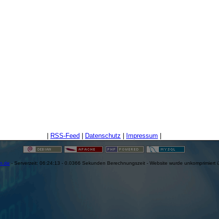
|
RSS-Feed
|
Datenschutz
|
Impressum
|
en.de
- Serverzeit: 06:24:13 - 0.0366 Sekunden Berechnungszeit - Website wurde unkomprimiert 