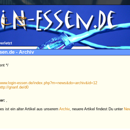
erletzt
sen.de - Archiv
nt */
www.login-essen.de/index.php?m=news&do=archiv&id=12
http://gnanf.de/d0
er:
,
es ist ein alter Artikel aus unserem
Archiv
, neuere Artikel findest Du unter
Ne