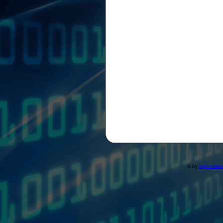
© by
login-ess