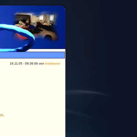
16.11.05 - 09:36:06 von
lordoberon
ws
.