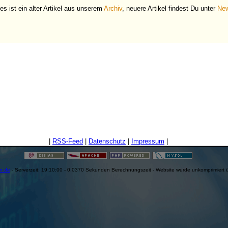
es ist ein alter Artikel aus unserem
Archiv
, neuere Artikel findest Du unter
Ne
|
RSS-Feed
|
Datenschutz
|
Impressum
|
en.de
- Serverzeit: 19:10:00 - 0.0370 Sekunden Berechnungszeit - Website wurde unkomprimiert 