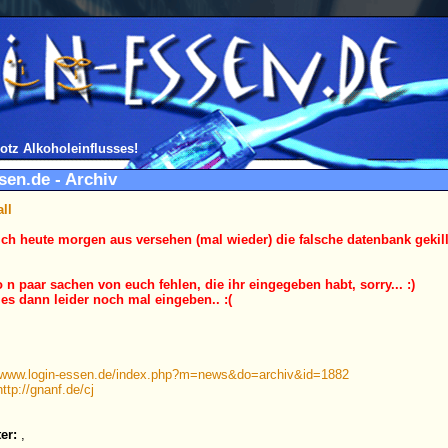
otz Alkoholeinflusses!
sen.de - Archiv
all
ich heute morgen aus versehen (mal wieder) die falsche datenbank gekillt
o n paar sachen von euch fehlen, die ihr eingegeben habt, sorry... :)
es dann leider noch mal eingeben.. :(
www.login-essen.de/index.php?m=news&do=archiv&id=1882
http://gnanf.de/cj
er:
,