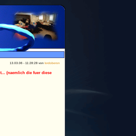
13.03.06 - 11:28:28 von
lordoberon
... (naemlich die fuer diese