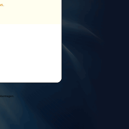
ws
.
übertragen.