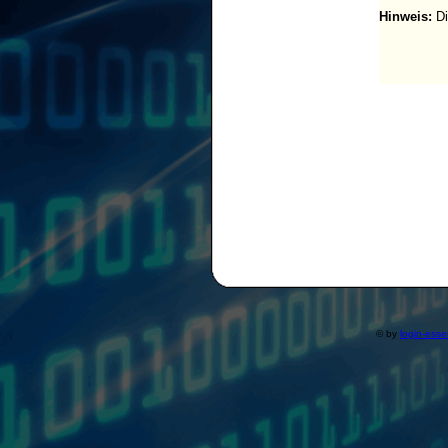
Hinweis:
Di
© by
login-ess