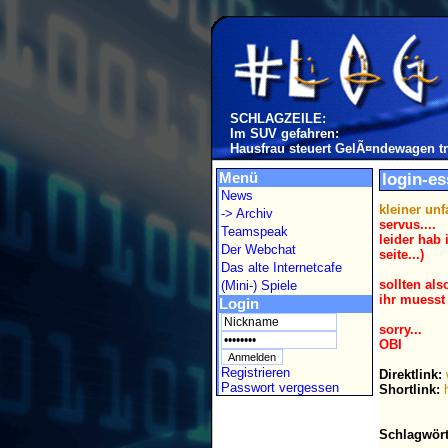
SCHLAGZEILE:
Im SUV gefahren:
Hausfrau steuert GelÃ¤ndewagen tr
Menü
login-es
News
kleiner unf
-> Archiv
servus....
Teamspeak
leider hab 
Der Webchat
seite...)
Das alte Internetcafe
sollten als
(Mini-) Spiele
ihr muesst 
Login
sorry...
OBI
Registrieren
Direktlink:
Passwort vergessen
Shortlink:
Schlagwört