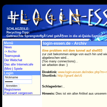
SCHLAGZEILE:
Recycling-Tipp:
Gebrauchte SprengstoffgÃ¼rtel gehÃ¶ren in die al-Qaida-Sammlun
Menü
login-essen.de - Archiv
News
iline problem mit dem tunnel auf shell03
-> Archiv
zur zeit bekommen einige von euch hin und wie
Teamspeak
abgebrochen wird...
Der Webchat
(Too many connections)...
Das alte Internetcafe
wir arbeiten dran :)
(Mini-) Spiele
Direktlink:
www.login-essen.de/index.php?m
Login
Shortlink:
http://gnanf.de/c6
Schlagwörter:
,
Registrieren
Passwort vergessen
Hinweis:
Dies ist ein alter Artikel aus unsere