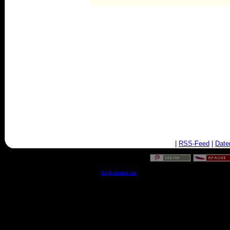
|
RSS-Feed
|
Date
© by
login-essen.de
- Serverzeit: 08:03:56 - 0.0324 Sekun