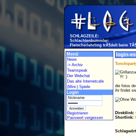
SCHLAGZEILE:
Schlachtenbummler:
Fleischerlehrling trÃ¶delt beim TÃ
Menü
login-es
News
Tonchipart
-> Archiv
Teamspeak
Der Webchat
Das alte Internetcafe
die fotos de
(Mini-) Spiele
ihr findet s
Login
Direktlink:
Registrieren
Shortlink:
Passwort vergessen
Schlagwört