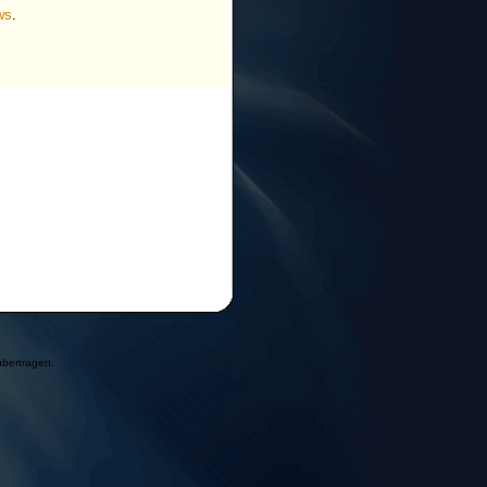
ws
.
übertragen.