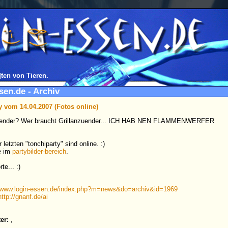
¶ten von Tieren.
sen.de - Archiv
y vom 14.04.2007 (Fotos online)
r letzten "tonchiparty" sind online. :)
ie im
partybilder-bereich
.
www.login-essen.de/index.php?m=news&do=archiv&id=1969
http://gnanf.de/ai
er:
,