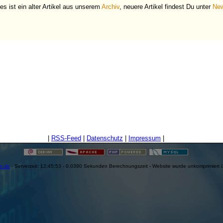
es ist ein alter Artikel aus unserem
Archiv
, neuere Artikel findest Du unter
Ne
|
RSS-Feed
|
Datenschutz
|
Impressum
|
en.de
- Serverzeit: 12:45:53 - 0.0390 Sekunden Berechnungszeit - Website wurde unkomprimiert 