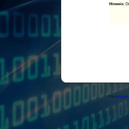
Hinweis:
Di
© by
login-ess