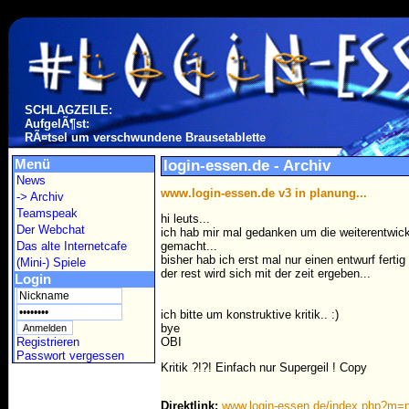
SCHLAGZEILE:
AufgelÃ¶st:
RÃ¤tsel um verschwundene Brausetablette
Menü
login-essen.de - Archiv
News
www.login-essen.de v3 in planung...
-> Archiv
Teamspeak
hi leuts...
Der Webchat
ich hab mir mal gedanken um die weiterentwic
gemacht...
Das alte Internetcafe
bisher hab ich erst mal nur einen entwurf fertig g
(Mini-) Spiele
der rest wird sich mit der zeit ergeben...
Login
ich bitte um konstruktive kritik.. :)
bye
OBI
Registrieren
Passwort vergessen
Kritik ?!?! Einfach nur Supergeil ! Copy
Direktlink:
www.login-essen.de/index.php?m