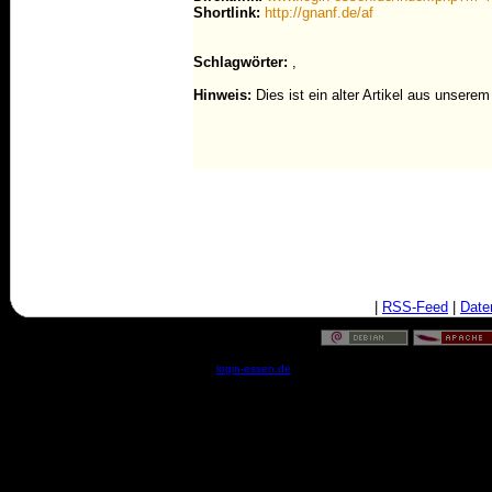
Shortlink:
http://gnanf.de/af
Schlagwörter:
,
Hinweis:
Dies ist ein alter Artikel aus unsere
|
RSS-Feed
|
Date
© by
login-essen.de
- Serverzeit: 07:40:57 - 0.0399 Sekun