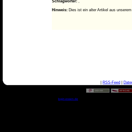
Schlagwörter:
,
Hinweis:
Dies ist ein alter Artikel aus unsere
|
RSS-Feed
|
Date
© by
login-essen.de
- Serverzeit: 04:10:55 - 0.0171 Sekun