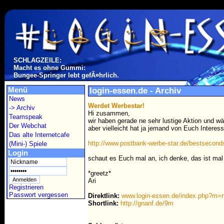
SCHLAGZEILE:
Macht es ohne Gummi:
Bungee-Springer lebt gefÃ¤hrlich.
Menü
login-essen.de - Archiv
News
Werdet Werbestar!
-> Archiv
Hi zusammen,
Teamspeak
wir haben gerade ne sehr lustige Aktion und wä
Der Webchat
aber vielleicht hat ja jemand von Euch Interes
Das alte Internetcafe
http://www.postbank-werbe-star.de/bestsecond
(Mini-) Spiele
Login
schaut es Euch mal an, ich denke, das ist mal 
*greetz*
Ari
Registrieren
Passwort vergessen
Direktlink:
www.login-essen.de/index.php?m
Shortlink:
http://gnanf.de/9m