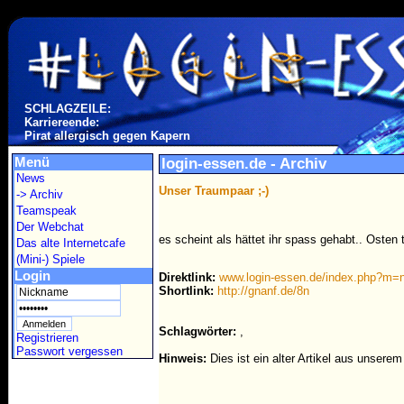
SCHLAGZEILE:
Karriereende:
Pirat allergisch gegen Kapern
Menü
login-essen.de - Archiv
News
Unser Traumpaar ;-)
-> Archiv
Teamspeak
Der Webchat
es scheint als hättet ihr spass gehabt.. Osten 
Das alte Internetcafe
(Mini-) Spiele
Login
Direktlink:
www.login-essen.de/index.php?m
Shortlink:
http://gnanf.de/8n
Schlagwörter:
,
Registrieren
Passwort vergessen
Hinweis:
Dies ist ein alter Artikel aus unsere