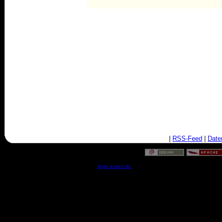
|
RSS-Feed
|
Date
© by
login-essen.de
- Serverzeit: 10:43:28 - 0.0219 Sekun