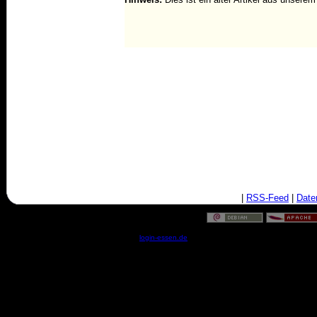
|
RSS-Feed
|
Date
© by
login-essen.de
- Serverzeit: 18:34:15 - 0.0567 Sekun