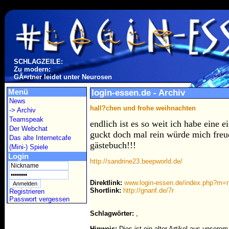
SCHLAGZEILE:
Zu modern:
GÃ¤rtner leidet unter Neurosen
Menü
login-essen.de - Archiv
News
hall?chen und frohe weihnachten
-> Archiv
Teamspeak
endlich ist es so weit ich habe eine e
Der Webchat
guckt doch mal rein würde mich freue
Das alte Internetcafe
gästebuch!!!
(Mini-) Spiele
Login
http://sandrine23.beepworld.de/
Direktlink:
www.login-essen.de/index.php?m
Shortlink:
http://gnanf.de/7r
Registrieren
Passwort vergessen
Schlagwörter:
,
Hinweis:
Dies ist ein alter Artikel aus unsere