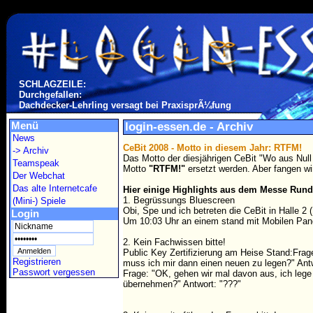
SCHLAGZEILE:
Durchgefallen:
Dachdecker-Lehrling versagt bei PraxisprÃ¼fung
Menü
login-essen.de - Archiv
News
CeBit 2008 - Motto in diesem Jahr: RTFM!
-> Archiv
Das Motto der diesjährigen CeBit "Wo aus Null 
Teamspeak
Motto
"RTFM!"
ersetzt werden. Aber fangen wi
Der Webchat
Das alte Internetcafe
Hier einige Highlights aus dem Messe Run
1. Begrüssungs Bluescreen
(Mini-) Spiele
Obi, Spe und ich betreten die CeBit in Halle 2 
Login
Um 10:03 Uhr an einem stand mit Mobilen Pan
2. Kein Fachwissen bitte!
Public Key Zertifizierung am Heise Stand:Frag
Registrieren
muss ich mir dann einen neuen zu legen?" Antwo
Passwort vergessen
Frage: "OK, gehen wir mal davon aus, ich lege 
übernehmen?" Antwort: "???"