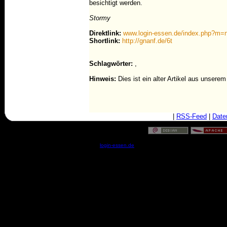
besichtigt werden.
Stormy
Direktlink:
www.login-essen.de/index.php?m=
Shortlink:
http://gnanf.de/6t
Schlagwörter:
,
Hinweis:
Dies ist ein alter Artikel aus unsere
|
RSS-Feed
|
Date
© by
login-essen.de
- Serverzeit: 13:51:44 - 0.0173 Sekun