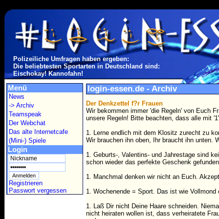
Polizeiliche Umfragen haben ergeben:
Die beliebtesten Sportarten in Deutschland sind:
Eischokay! Kannofahn!
Menü
login-essen.de - Archiv
News
Der Denkzettel f?r Frauen
-> Archiv
Wir bekommen immer 'die Regeln' von Euch Fr
Teamspeak
unsere Regeln! Bitte beachten, dass alle mit 
Der Webchat
Das alte Internetcafe
1. Lerne endlich mit dem Klositz zurecht zu k
Wir brauchen ihn oben, Ihr braucht ihn unten. 
(Mini-) Spiele
Login
1. Geburts-, Valentins- und Jahrestage sind k
schon wieder das perfekte Geschenk gefunden
1. Manchmal denken wir nicht an Euch. Akzepti
Registrieren
Passwort vergessen
1. Wochenende = Sport. Das ist wie Vollmond 
1. Laß Dir nicht Deine Haare schneiden. Niema
nicht heiraten wollen ist, dass verheiratete 