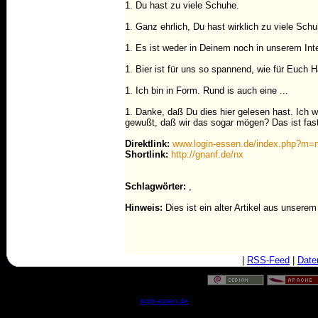
1. Du hast zu viele Schuhe.
1. Ganz ehrlich, Du hast wirklich zu viele Schu
1. Es ist weder in Deinem noch in unserem In
1. Bier ist für uns so spannend, wie für Euch 
1. Ich bin in Form. Rund is auch eine ...
1. Danke, daß Du dies hier gelesen hast. Ich 
gewußt, daß wir das sogar mögen? Das ist fast
Direktlink:
www.login-essen.de/index.php?m
Shortlink:
http://gnanf.de/nx
Schlagwörter:
,
Hinweis:
Dies ist ein alter Artikel aus unsere
|
RSS-Feed
|
Date
© by
login-essen.de
- Serverzeit: 04:11:09 - 0.1282 Sekun