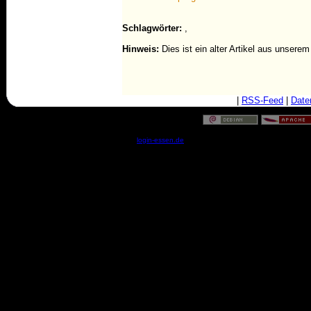
Schlagwörter:
,
Hinweis:
Dies ist ein alter Artikel aus unsere
|
RSS-Feed
|
Date
© by
login-essen.de
- Serverzeit: 05:31:51 - 0.0238 Sekun