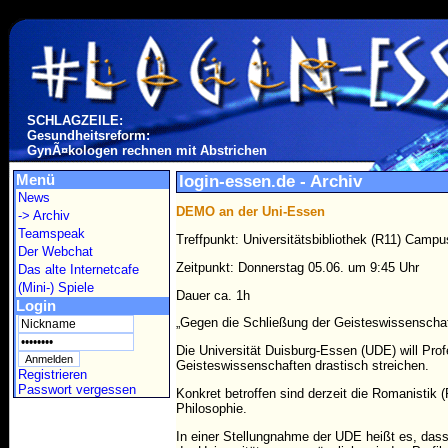
SCHLAGZEILE:
Gesundheitsreform:
GynÃ¤kologen rechnen mit Abstrichen
Menü
login-essen.de - Archiv
News
DEMO an der Uni-Essen
-> Archiv
Teamspeak
Treffpunkt:
Universitätsbibliothek (R11) Camp
Der Webchat
Zeitpunkt: Donnerstag 05.06. um 9:45 Uhr
Das alte Internetcafe
(Mini-) Spiele
Dauer ca. 1h
Login
„Gegen die Schließung der Geisteswissenscha
Die Universität Duisburg-Essen (UDE) will Prof
Geisteswissenschaften drastisch streichen.
Registrieren
Passwort vergessen
Konkret betroffen sind derzeit die Romanistik 
Philosophie.
In einer Stellungnahme der UDE heißt es, das