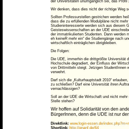
der Universitäten unumgänglich sei, das Profil
Wir denken, dass dies nicht der richtige Weg s
Sollten Professurstellen gestrichen werden heißt
dass die zu erfüllenden Modulpläne nicht meh
Studieninteressierte werden sich aus diesem G
Geisteswissenschaften an der UDE einschreibe
der immatrikulierten Studenten. Dann werden m
eh keineR mehr ein“ die Studiengänge nach un
wirtschaftlich einträglichen übrigbleiben.
Die Folgen:
Die UDE, immerhin die drittgrößte Universität
Hochschule degradiert, der Einfluss der Wirtsc
von Drittmitteln steigt. Jetzigen StudentInnen 
verwehrt.
Darf sich die „Kulturhauptstadt 2010“ erlauben, 
zu schließen? Darf eine Universität ihren Auft
vernachlässigen?
Soll an der UDE die Wirtschaft und nicht mehr 
Stelle stehen?
Wir hoffen auf Solidarität von den an
BürgerInnen, denn die UDE ist nur der
Direktlink:
www.login-essen.de/index.php?m
Shortlink:
http://gnanf.de/64