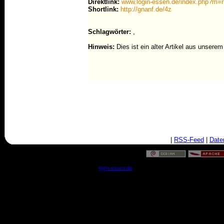
Direktlink:
www.login-essen.de/index.php?m
Shortlink:
http://gnanf.de/4z
Schlagwörter:
,
Hinweis:
Dies ist ein alter Artikel aus unsere
|
RSS-Feed
|
Date
© by
login-essen.de
- Serverzeit: 14:31:45 - 0.0543 Sekun