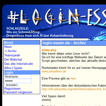
SCHLAGZEILE:
Wie ein SchneekÃ¶nig:
Drogenboss freut sich Ã¼ber Kokainlieferung
Menü
login-essen.de - Archiv
News
ddate-php
-> Archiv
Wer kennt ddate unter Linux nicht?
Teamspeak
Da ich für eine künftige Webseite das Datum a
Der Webchat
Script geschrieben, welches das aktuelle disk
Das alte Internetcafe
Runterladen könnt Ihr es auf meiner Homepage
(Mini-) Spiele
www.johoelken.de
Login
Eine Preview gibt es
hier
.
Informationen über den diskordianischen Kalend
Registrieren
http://de.wikipedia.org/wiki/Diskordianischer_K
Passwort vergessen
Viel Spass damit:
stormy