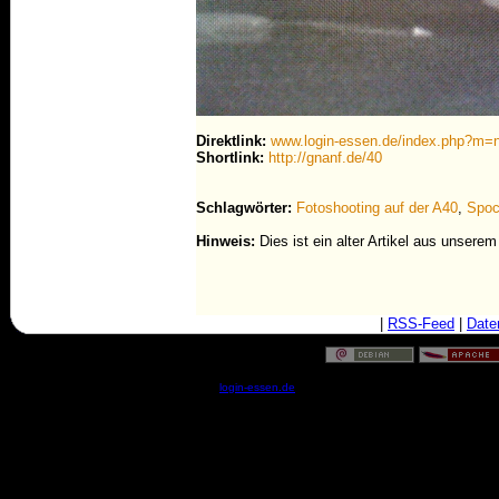
Direktlink:
www.login-essen.de/index.php?m
Shortlink:
http://gnanf.de/40
Schlagwörter:
Fotoshooting auf der A40
,
Spo
Hinweis:
Dies ist ein alter Artikel aus unsere
|
RSS-Feed
|
Date
© by
login-essen.de
- Serverzeit: 06:16:00 - 0.0503 Sekun