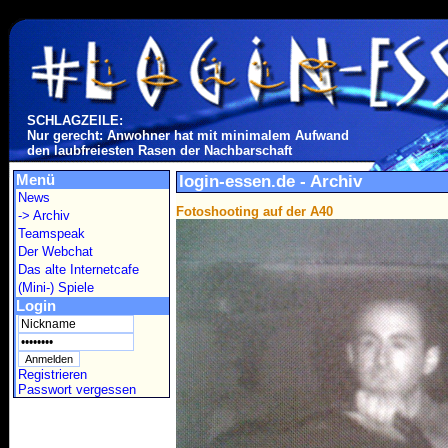
SCHLAGZEILE:
Nur gerecht: Anwohner hat mit minimalem Aufwand
den laubfreiesten Rasen der Nachbarschaft
Menü
login-essen.de - Archiv
News
Fotoshooting auf der A40
-> Archiv
Teamspeak
Der Webchat
Das alte Internetcafe
(Mini-) Spiele
Login
Registrieren
Passwort vergessen