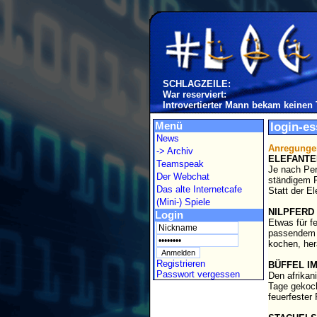
SCHLAGZEILE:
War reserviert:
Introvertierter Mann bekam keinen
Menü
login-es
News
Anregungen
-> Archiv
ELEFANTE
Teamspeak
Je nach Per
Der Webchat
ständigem R
Das alte Internetcafe
Statt der E
(Mini-) Spiele
NILPFERD
Login
Etwas für f
passendem S
kochen, her
Registrieren
BÜFFEL I
Passwort vergessen
Den afrikan
Tage gekoch
feuerfester