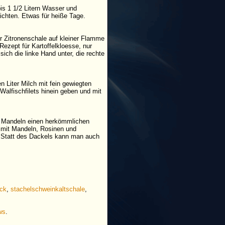
is 1 1/2 Litern Wasser und
chten. Etwas für heiße Tage.
r Zitronenschale auf kleiner Flamme
Rezept für Kartoffelkloesse, nur
ich die linke Hand unter, die rechte
Liter Milch mit fein gewiegten
alfischfilets hinein geben und mit
n Mandeln einen herkömmlichen
 mit Mandeln, Rosinen und
: Statt des Dackels kann man auch
ock
,
stachelschweinkaltschale
,
ws
.