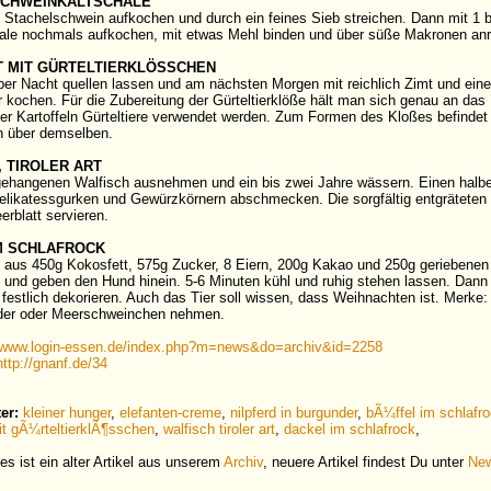
CHWEINKALTSCHALE
s Stachelschwein aufkochen und durch ein feines Sieb streichen. Dann mit 1 b
ale nochmals aufkochen, mit etwas Mehl binden und über süße Makronen anri
 MIT GÜRTELTIERKLÖSSCHEN
er Nacht quellen lassen und am nächsten Morgen mit reichlich Zimt und eine
 kochen. Für die Zubereitung der Gürteltierklöße hält man sich genau an das 
der Kartoffeln Gürteltiere verwendet werden. Zum Formen des Kloßes befindet s
h über demselben.
, TIROLER ART
ehangenen Walfisch ausnehmen und ein bis zwei Jahre wässern. Einen halben 
elikatessgurken und Gewürzkörnern abschmecken. Die sorgfältig entgräteten W
erblatt servieren.
M SCHLAFROCK
n aus 450g Kokosfett, 575g Zucker, 8 Eiern, 200g Kakao und 250g geriebene
 und geben den Hund hinein. 5-6 Minuten kühl und ruhig stehen lassen. Dann
festlich dekorieren. Auch das Tier soll wissen, dass Weihnachten ist. Merke
der oder Meerschweinchen nehmen.
www.login-essen.de/index.php?m=news&do=archiv&id=2258
http://gnanf.de/34
er:
kleiner hunger
,
elefanten-creme
,
nilpferd in burgunder
,
bÃ¼ffel im schlafr
t gÃ¼rteltierklÃ¶sschen
,
walfisch tiroler art
,
dackel im schlafrock
,
es ist ein alter Artikel aus unserem
Archiv
, neuere Artikel findest Du unter
Ne