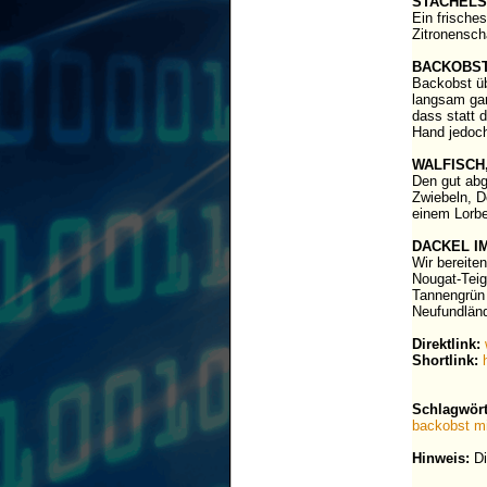
STACHELS
Ein frische
Zitronensch
BACKOBST
Backobst üb
langsam gar
dass statt 
Hand jedoc
WALFISCH
Den gut abg
Zwiebeln, D
einem Lorbe
DACKEL I
Wir bereite
Nougat-Teig
Tannengrün 
Neufundlän
Direktlink:
Shortlink:
Schlagwört
backobst mi
Hinweis:
Di