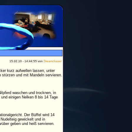
15.02.10 - 14:44:55 von
Dreamchaser
ker kurz aufwellen lassen, unter
 stürzen und mit Mandeln servieren.
Nilpferd waschen und trocknen, in
 und einigen Nelken 8 bis 14 Tage
ionalgericht. Der Büffel wird 14
 Nudelteig gewickelt und in
rüber geben und heiß servieren.