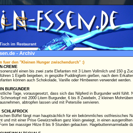
 Tisch im Restaurant
sen.de - Archiv
 fuer den "Kleinen Hunger zwischendurch" :)
N-CREME
sonenzahl einen bis zwei zarte Elefanten mit 3 Litern Vollmilch und 150 g Zuc
ühren 1 Eigelb beigeben, in gespülte Puddingform gießen, nach dem Erkalten
lefanten können auch Schokolade, Vanille oder Himbeeren verwendet werden.
 IN BURGUNDER
estliche Tage, vorausgesetzt, dass sich das Nilpferd in Burgunder wohl fühlt. 
chmortopf mit 2000 Litern Burgunder, 6 bis 8 Zwiebeln, 2 kleinen Mohrrüben
ausnehmen, abtropfen lassen und mit Petersilie servieren.
M SCHLAFROCK
ischen Büffel fängt man hauptsächlich für ein bekömmliches ostfriesisches Nat
t und mit einer Prise Gewürznelken ganz klein gewiegt, in einen ausgerollten
 Form bei massiger Hitze 8 bis 9 Stunden gebacken. Hagebuttenmarmelade da