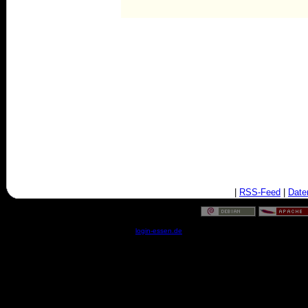
|
RSS-Feed
|
Date
© by
login-essen.de
- Serverzeit: 05:34:04 - 0.0314 Sekun