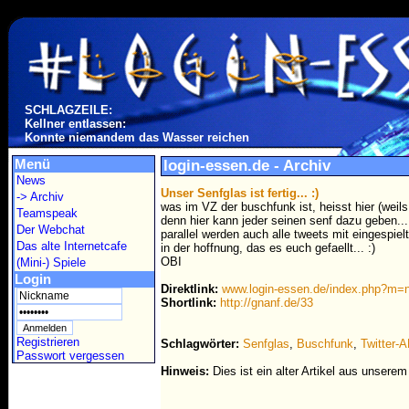
SCHLAGZEILE:
Kellner entlassen:
Konnte niemandem das Wasser reichen
Menü
login-essen.de - Archiv
News
Unser Senfglas ist fertig... :)
-> Archiv
was im VZ der buschfunk ist, heisst hier (weil
Teamspeak
denn hier kann jeder seinen senf dazu geben...
Der Webchat
parallel werden auch alle tweets mit eingespielt
Das alte Internetcafe
in der hoffnung, das es euch gefaellt... :)
OBI
(Mini-) Spiele
Login
Direktlink:
www.login-essen.de/index.php?m
Shortlink:
http://gnanf.de/33
Registrieren
Schlagwörter:
Senfglas
,
Buschfunk
,
Twitter-A
Passwort vergessen
Hinweis:
Dies ist ein alter Artikel aus unsere