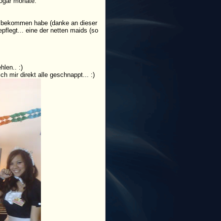
sogar monate.
en bekommen habe (danke an dieser
pflegt... eine der netten maids (so
hlen.. :)
h mir direkt alle geschnappt... :)