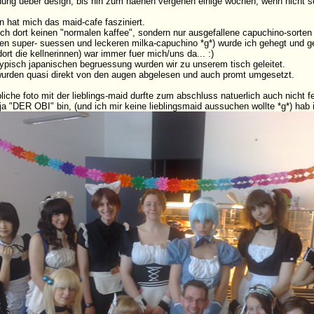
nung ueber design, bis hin zum naehen vergehen einige wochen, wenn nicht 
 hat mich das maid-cafe fasziniert.
ch dort keinen "normalen kaffee", sondern nur ausgefallene capuchino-sort
 den super- suessen und leckeren milka-capuchino *g*) wurde ich gehegt und ge
ort die kellnerinnen) war immer fuer mich/uns da... :)
typisch japanischen begruessung wurden wir zu unserem tisch geleitet.
rden quasi direkt von den augen abgelesen und auch promt umgesetzt.
iche foto mit der lieblings-maid durfte zum abschluss natuerlich auch nicht fe
ja "DER OBI" bin, (und ich mir keine lieblingsmaid aussuchen wollte *g*) hab ic