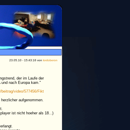
23.05.10 - 15:43:16 von
lordoberon
ngstrend, der im Laufe der
A und nach Europa kam."
/beitrag/video/577456/Fikt
nd herzlicher aufgenommen.
t.
ayer ist nicht hoeher als 18...)
erlangt.