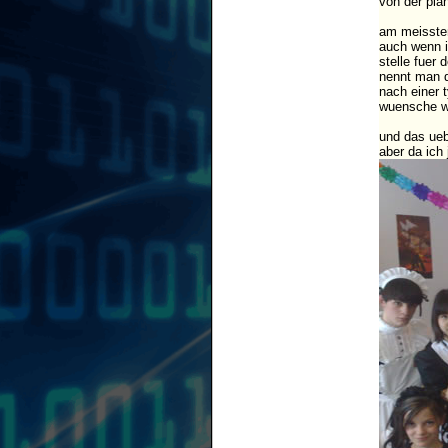
von der pla
am meissten
auch wenn i
stelle fuer
nennt man d
nach einer 
wuensche wu
und das uebl
aber da ich 