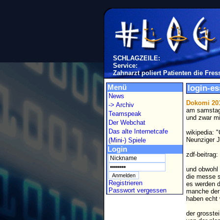
SCHLAGZEILE:
Service:
Zahnarzt poliert Patienten die Fres
Menü
login-es
News
Dokomi 20
-> Archiv
am samstag 
Teamspeak
und zwar mi
Der Webchat
Das alte Internetcafe
wikipedia: 
Neunziger 
(Mini-) Spiele
Login
zdf-beitrag:
und obwohl 
die messe s
Registrieren
es werden d
Passwort vergessen
manche der 
haben echt 
der grosste