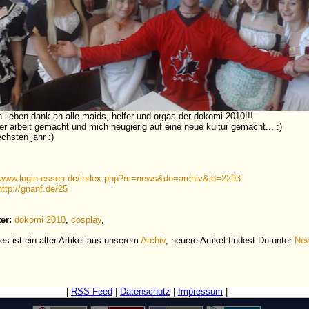
n lieben dank an alle maids, helfer und orgas der dokomi 2010!!!
per arbeit gemacht und mich neugierig auf eine neue kultur gemacht... :)
chsten jahr :)
www.login-essen.de/index.php?m=news&do=archiv&id=2293
http://gnanf.de/25
er:
dokomi 2010
,
cosplay
,
es ist ein alter Artikel aus unserem
Archiv
, neuere Artikel findest Du unter
Ne
|
RSS-Feed
|
Datenschutz
|
Impressum
|