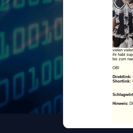
vielen viele
ihr habt su
bis zum nae
OBI
Direktlink:
Shortlink:
Schlagwört
Hinweis:
Di