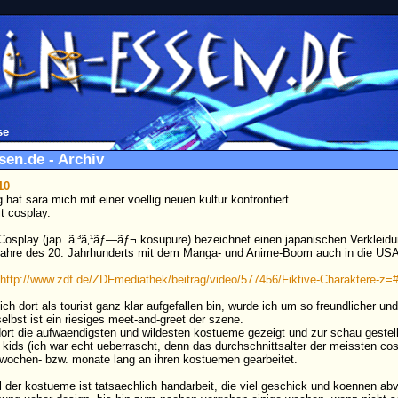
se
sen.de - Archiv
10
hat sara mich mit einer voellig neuen kultur konfrontiert.
t cosplay.
"Cosplay (jap. ã‚³ã‚¹ãƒ—ãƒ¬ kosupure) bezeichnet einen japanischen Verkleidu
Jahre des 20. Jahrhunderts mit dem Manga- und Anime-Boom auch in die US
http://www.zdf.de/ZDFmediathek/beitrag/video/577456/Fiktive-Charaktere-z=#
ich dort als tourist ganz klar aufgefallen bin, wurde ich um so freundlicher u
elbst ist ein riesiges meet-and-greet der szene.
ort die aufwaendigsten und wildesten kostueme gezeigt und zur schau gestell
kids (ich war echt ueberrascht, denn das durchschnittsalter der meissten cospl
wochen- bzw. monate lang an ihren kostuemen gearbeitet.
il der kostueme ist tatsaechlich handarbeit, die viel geschick und koennen abv