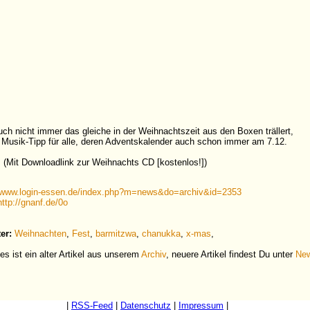
uch nicht immer das gleiche in der Weihnachtszeit aus den Boxen trällert,
n Musik-Tipp für alle, deren Adventskalender auch schon immer am 7.12.
s
(Mit Downloadlink zur Weihnachts CD [kostenlos!])
www.login-essen.de/index.php?m=news&do=archiv&id=2353
http://gnanf.de/0o
er:
Weihnachten
,
Fest
,
barmitzwa
,
chanukka
,
x-mas
,
es ist ein alter Artikel aus unserem
Archiv
, neuere Artikel findest Du unter
Ne
|
RSS-Feed
|
Datenschutz
|
Impressum
|