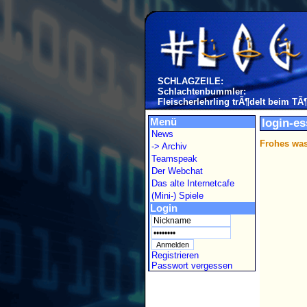
SCHLAGZEILE:
Schlachtenbummler:
Fleischerlehrling trÃ¶delt beim TÃ
Menü
login-es
News
Frohes was
-> Archiv
Teamspeak
Der Webchat
Das alte Internetcafe
(Mini-) Spiele
Login
Registrieren
Passwort vergessen