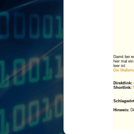
Damit bei e
hier mal ei
leer ist:
Die Wallert
Direktlink:
Shortlink:
Schlagwört
Hinweis:
Di