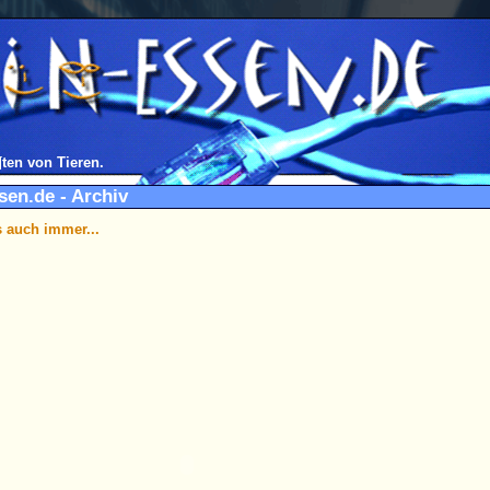
¶ten von Tieren.
sen.de - Archiv
 auch immer...