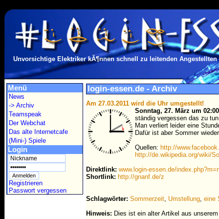
Unvorsichtige Elektriker kÃ¶nnen schnell zu leitenden Angestellten
Menü
login-essen.de - Archiv
News
Am 27.03.2011 wird die Uhr umgestellt!
-> Archiv
Sonntag, 27. März um 02:0
Teamspeak
ständig vergessen das zu tun,
Der Webchat
Man verliert leider eine Stunde
Das alte Internetcafe
Dafür ist aber Sommer wieder
(Mini-) Spiele
Quellen:
http://www.faceboo
Login
http://de.wikipedia.org/wiki/
Direktlink:
www.login-essen.de/index.php?m
Shortlink:
http://gnanf.de/z
Registrieren
Passwort vergessen
Schlagwörter:
Sommerzeit
,
Umstellung
,
eine 
Hinweis:
Dies ist ein alter Artikel aus unsere