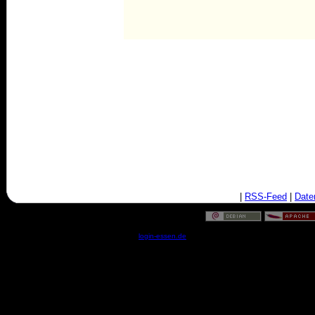
|
RSS-Feed
|
Date
© by
login-essen.de
- Serverzeit: 03:51:42 - 0.0172 Sekun