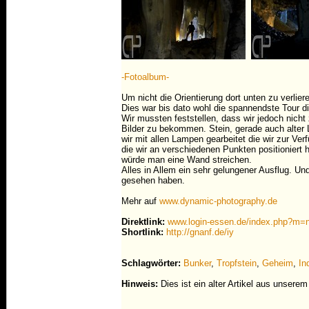
-Fotoalbum-
Um nicht die Orientierung dort unten zu verlier
Dies war bis dato wohl die spannendste Tour di
Wir mussten feststellen, dass wir jedoch nicht
Bilder zu bekommen. Stein, gerade auch alter L
wir mit allen Lampen gearbeitet die wir zur V
die wir an verschiedenen Punkten positioniert
würde man eine Wand streichen.
Alles in Allem ein sehr gelungener Ausflug. Und 
gesehen haben.
Mehr auf
www.dynamic-photography.de
Direktlink:
www.login-essen.de/index.php?m
Shortlink:
http://gnanf.de/iy
Schlagwörter:
Bunker
,
Tropfstein
,
Geheim
,
In
Hinweis:
Dies ist ein alter Artikel aus unsere