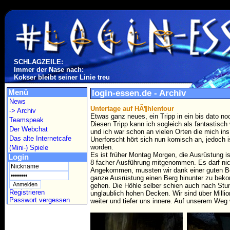
SCHLAGZEILE:
Immer der Nase nach:
Kokser bleibt seiner Linie treu
Menü
login-essen.de - Archiv
News
Untertage auf HÃ¶hlentour
-> Archiv
Etwas ganz neues, ein Tripp in ein bis dato n
Teamspeak
Diesen Tripp kann ich sogleich als fantastis
Der Webchat
und ich war schon an vielen Orten die mich in
Das alte Internetcafe
Unerforscht hört sich nun komisch an, jedoch 
worden.
(Mini-) Spiele
Es ist früher Montag Morgen, die Ausrüstung is
Login
8 facher Ausführung mitgenommen. Es darf nic
Angekommen, mussten wir dank einer guten Be
ganze Ausrüstung einen Berg hinunter zu beko
gehen. Die Höhle selber schien auch nach Stu
Registrieren
unglaublich hohen Decken. Wir sind über Millio
Passwort vergessen
weiter und tiefer uns innere. Auf unserem Weg