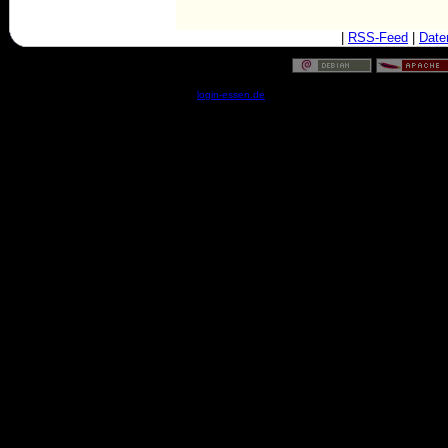
|
RSS-Feed
|
Date
© by
login-essen.de
- Serverzeit: 07:57:52 - 0.0199 Sekun