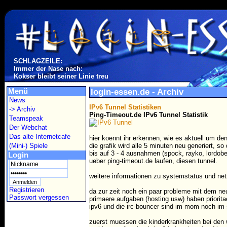
SCHLAGZEILE:
Immer der Nase nach:
Kokser bleibt seiner Linie treu
Menü
login-essen.de - Archiv
News
IPv6 Tunnel Statistiken
-> Archiv
Ping-Timeout.de IPv6 Tunnel Statistik
Teamspeak
Der Webchat
Das alte Internetcafe
hier koennt ihr erkennen, wie es aktuell um den 
(Mini-) Spiele
die grafik wird alle 5 minuten neu generiert, s
bis auf 3 - 4 ausnahmen (spock, rayko, lordob
Login
ueber ping-timeout.de laufen, diesen tunnel.
weitere informationen zu systemstatus und netz
Registrieren
da zur zeit noch ein paar probleme mit dem neu
Passwort vergessen
primaere aufgaben (hosting usw) haben prioritae
ipv6 und die irc-bouncer sind im mom noch im s
zuerst muessen die kinderkrankheiten bei den 