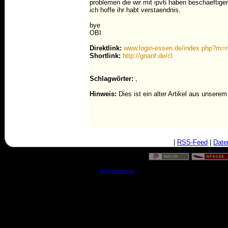
problemen die wir mit ipv6 haben beschaeftigen
ich hoffe ihr habt verstaendnis.
bye
OBI
Direktlink:
www.login-essen.de/index.php?m=
Shortlink:
http://gnanf.de/cl
Schlagwörter:
,
Hinweis:
Dies ist ein alter Artikel aus unsere
|
RSS-Feed
|
Date
© by
login-essen.de
- Serverzeit: 19:25:29 - 0.0428 Sekun