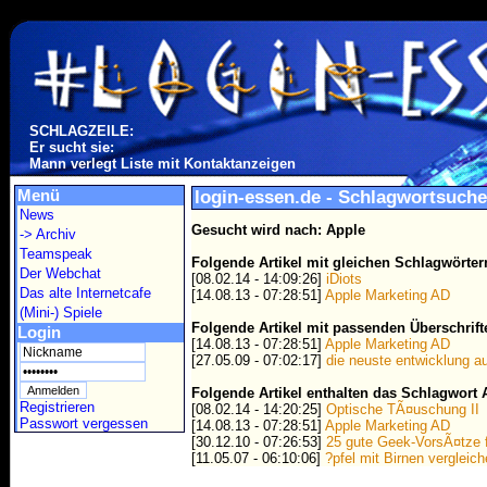
SCHLAGZEILE:
Er sucht sie:
Mann verlegt Liste mit Kontaktanzeigen
Menü
login-essen.de - Schlagwortsuche
News
Gesucht wird nach: Apple
-> Archiv
Teamspeak
Folgende Artikel mit gleichen Schlagwörte
Der Webchat
[08.02.14 - 14:09:26]
iDiots
Das alte Internetcafe
[14.08.13 - 07:28:51]
Apple Marketing AD
(Mini-) Spiele
Folgende Artikel mit passenden Überschrif
Login
[14.08.13 - 07:28:51]
Apple Marketing AD
[27.05.09 - 07:02:17]
die neuste entwicklung 
Folgende Artikel enthalten das Schlagwort 
Registrieren
[08.02.14 - 14:20:25]
Optische TÃ¤uschung II
Passwort vergessen
[14.08.13 - 07:28:51]
Apple Marketing AD
[30.12.10 - 07:26:53]
25 gute Geek-VorsÃ¤tze 
[11.05.07 - 06:10:06]
?pfel mit Birnen vergleich