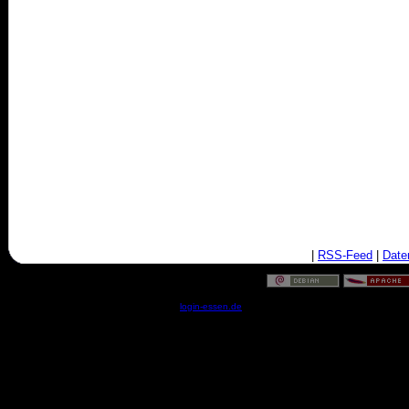
|
RSS-Feed
|
Date
© by
login-essen.de
- Serverzeit: 08:48:22 - 0.0205 Sekun