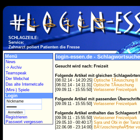
SCHLAGZEILE:
Service:
Zahnarzt poliert Patienten die Fresse
Menü
login-essen.de - Schlagwortsuche
News
Gesucht wird nach: Freizeit
-> Archiv
Teamspeak
Folgende Artikel mit gleichen Schlagwörte
Der Webchat
[08.02.14 - 14:20:25]
Optische TÃ¤uschung II
Das alte Internetcafe
[08.02.14 - 14:11:31]
Optische TÃ¤uschung
[09.09.11 - 15:55:50]
Verlassener Freizeitpark
(Mini-) Spiele
Login
Folgende Artikel mit passenden Überschrif
[09.09.11 - 15:55:50]
Verlassener Freizeitpark
Folgende Artikel enthalten das Schlagwort F
Registrieren
[09.09.11 - 15:55:50]
Verlassener Freizeitpark
Passwort vergessen
[29.05.10 - 00:40:17]
Sara und Obi in der Tanzs
[22.06.08 - 23:14:00]
BÃ¼roschimpfwÃ¶rter von