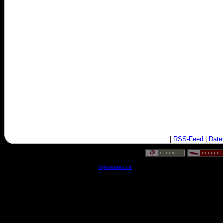
|
RSS-Feed
|
Date
© by
login-essen.de
- Serverzeit: 14:06:33 - 0.0183 Sekun