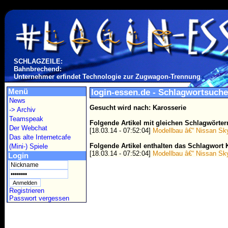
SCHLAGZEILE:
Bahnbrechend:
Unternehmer erfindet Technologie zur Zugwagon-Trennung
Menü
login-essen.de - Schlagwortsuche
News
Gesucht wird nach: Karosserie
-> Archiv
Teamspeak
Folgende Artikel mit gleichen Schlagwörte
Der Webchat
[18.03.14 - 07:52:04]
Modellbau â€“ Nissan Sky
Das alte Internetcafe
Folgende Artikel enthalten das Schlagwort 
(Mini-) Spiele
[18.03.14 - 07:52:04]
Modellbau â€“ Nissan Sky
Login
Registrieren
Passwort vergessen