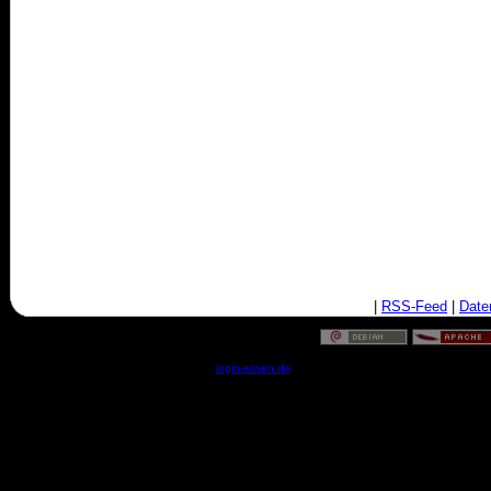
|
RSS-Feed
|
Date
© by
login-essen.de
- Serverzeit: 08:12:53 - 0.0199 Sekun