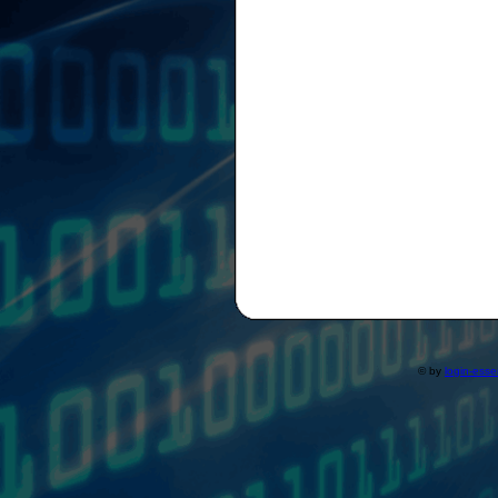
© by
login-ess