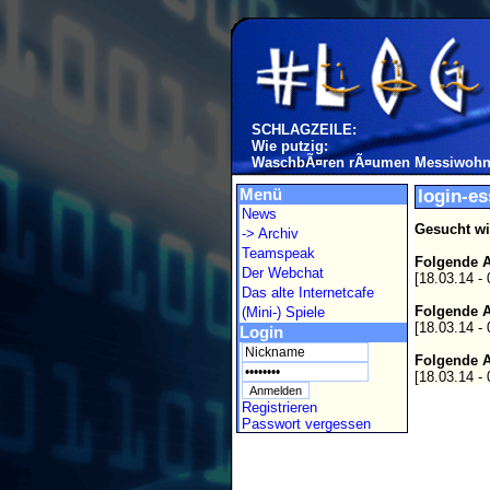
SCHLAGZEILE:
Wie putzig:
WaschbÃ¤ren rÃ¤umen Messiwohn
Menü
login-e
News
Gesucht wi
-> Archiv
Teamspeak
Folgende A
Der Webchat
[18.03.14 -
Das alte Internetcafe
Folgende A
(Mini-) Spiele
[18.03.14 -
Login
Folgende A
[18.03.14 -
Registrieren
Passwort vergessen