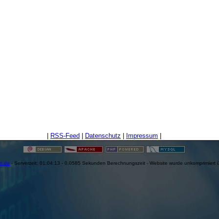
|
RSS-Feed
|
Datenschutz
|
Impressum
|
en.de
- Serverzeit: 01:04:13 - 0.0585 Sekunden Berechnungszeit - Website wurde unkomprimiert 