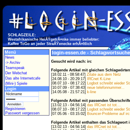
SCHLAGZEILE:
Westafrikanische HeiÃŸgetrÃ¤nke immer beliebter:
Kaffee ToGo an jeder StraÃŸenecke erhÃ¤ltlich
Menü
login-essen.de - Schlagwortsuche
News
Gesucht wird nach: irc
-> Archiv
Teamspeak
Folgende Artikel mit gleichen Schlagwörte
Der Webchat
[18.02.11 - 08:58:47]
Zitate aus dem Netz
Das alte Internetcafe
[24.08.10 - 20:29:17]
IRCnet K-Line
[08.07.10 - 08:17:22]
Logbot schreibt wieder S
(Mini-) Spiele
[10.07.09 - 07:38:43]
neue telefonnummer...
Login
[14.05.08 - 21:57:21]
k-line
Folgende Artikel mit passenden Überschrif
[13.02.13 - 04:56:14]
das IRCnet ist tot....
Registrieren
[08.07.10 - 08:17:22]
Logbot schreibt wieder S
Passwort vergessen
[07.05.06 - 03:15:02]
Bouncer-Probleme auf irc
Folgende Artikel enthalten das Schlagwort i
[13.02.13 - 04:56:14]
das IRCnet ist tot....