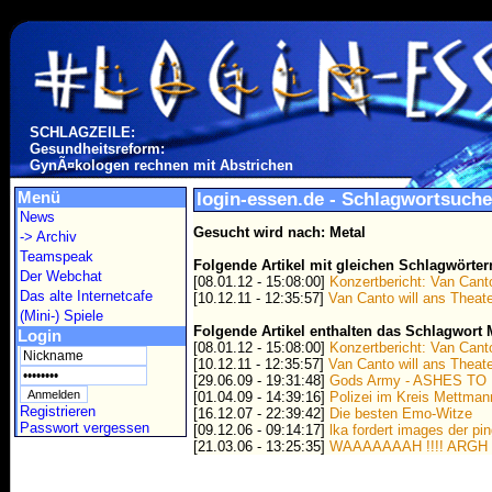
SCHLAGZEILE:
Gesundheitsreform:
GynÃ¤kologen rechnen mit Abstrichen
Menü
login-essen.de - Schlagwortsuche
News
Gesucht wird nach: Metal
-> Archiv
Teamspeak
Folgende Artikel mit gleichen Schlagwörte
Der Webchat
[08.01.12 - 15:08:00]
Konzertbericht: Van Cant
Das alte Internetcafe
[10.12.11 - 12:35:57]
Van Canto will ans Theat
(Mini-) Spiele
Folgende Artikel enthalten das Schlagwort 
Login
[08.01.12 - 15:08:00]
Konzertbericht: Van Cant
[10.12.11 - 12:35:57]
Van Canto will ans Theat
[29.06.09 - 19:31:48]
Gods Army - ASHES TO
[01.04.09 - 14:39:16]
Polizei im Kreis Mettma
Registrieren
[16.12.07 - 22:39:42]
Die besten Emo-Witze
Passwort vergessen
[09.12.06 - 09:14:17]
lka fordert images der pin
[21.03.06 - 13:25:35]
WAAAAAAAH !!!! ARGH !!!