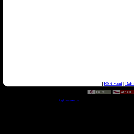
|
RSS-Feed
|
Date
© by
login-essen.de
- Serverzeit: 20:38:03 - 0.0348 Sekun