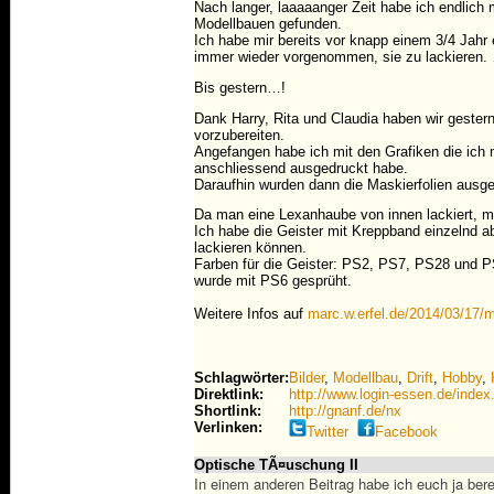
Nach langer, laaaaanger Zeit habe ich endlich
Modellbauen gefunden.
Ich habe mir bereits vor knapp einem 3/4 Jahr
immer wieder vorgenommen, sie zu lackieren.
Bis gestern…!
Dank Harry, Rita und Claudia haben wir geste
vorzubereiten.
Angefangen habe ich mit den Grafiken die ich 
anschliessend ausgedruckt habe.
Daraufhin wurden dann die Maskierfolien ausge
Da man eine Lexanhaube von innen lackiert,
Ich habe die Geister mit Kreppband einzelnd a
lackieren können.
Farben für die Geister: PS2, PS7, PS28 und 
wurde mit PS6 gesprüht.
Weitere Infos auf
marc.w.erfel.de/2014/03/17/m
Schlagwörter:
Bilder
,
Modellbau
,
Drift
,
Hobby
,
Direktlink:
http://www.login-essen.de/in
Shortlink:
http://gnanf.de/nx
Verlinken:
Twitter
Facebook
Optische TÃ¤uschung II
In einem anderen Beitrag habe ich euch ja bere