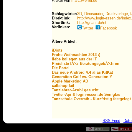
Artikel von
marc.w.erfel.de
Schlagwörter:
3D
,
Dinosaurier
,
Druckvorlage
,
Direktlink:
http://www.login-essen.de/in
Shortlink:
http://gnanf.de/nt
Verlinken:
Twitter
Facebook
Ältere Artikel:
iDiots
Frohe Weihnachten 2013 :)
liebe kollegen aus der IT
Preisliste fÃ¼r BeratungsgebÃ¼hren
Die Partei
Das neue Android 4.4 alias KitKat
Generation Golf vs. Generation Y
Apple Marketing AD
callshop fail
Tanzlehrer-Azubi gesucht
Twitter-Api & login-essen.de Senfglas
Tanzschule Overrath - Kurzfristig festgelegt
|
RSS-Feed
|
Date