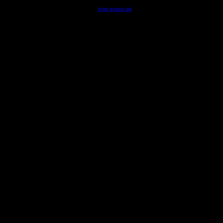
© by
login-essen.de
- Serverzeit: 12:01:58 - 0.1270 Sekun