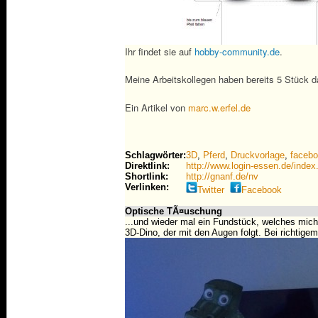
Ihr findet sie auf
hobby-community.de
.
Meine Arbeitskollegen haben bereits 5 Stück d
Ein Artikel von
marc.w.erfel.de
Schlagwörter:
3D
,
Pferd
,
Druckvorlage
,
faceb
Direktlink:
http://www.login-essen.de/in
Shortlink:
http://gnanf.de/nv
Verlinken:
Twitter
Facebook
Optische TÃ¤uschung
...und wieder mal ein Fundstück, welches mich s
3D-Dino, der mit den Augen folgt. Bei richtige