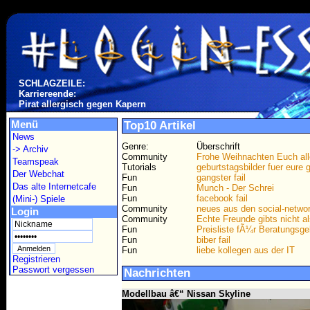
SCHLAGZEILE:
Karriereende:
Pirat allergisch gegen Kapern
Menü
Top10 Artikel
News
Genre:
Überschrift
-> Archiv
Community
Frohe Weihnachten Euch a
Teamspeak
Tutorials
geburtstagsbilder fuer eure 
Der Webchat
Fun
gangster fail
Das alte Internetcafe
Fun
Munch - Der Schrei
Fun
facebook fail
(Mini-) Spiele
Community
neues aus den social-netwo
Login
Community
Echte Freunde gibts nicht a
Fun
Preisliste fÃ¼r Beratungs
Fun
biber fail
Fun
liebe kollegen aus der IT
Registrieren
Passwort vergessen
Nachrichten
Modellbau â€“ Nissan Skyline