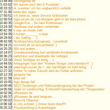
 13:48:49]
Revengeday.de
 21:53:02]
Wir nutzen jetzt den E-Postbrief
 00:33:32]
dr. sommer: ich bin ungluecklich verliebt.
 07:11:36]
tweet des tages
 17:50:51]
Ich liebe es, wenn Service funktioniert
 12:56:53]
login-essen.de css-designer geht in die beta-phase
 10:40:35]
Google-Fun... Du hast Kohlmeisen
 13:24:30]
Hardware mal anders verwendet.
 00:42:39]
It was an inside Job!
 13:54:35]
A hunter _______ a bear...
 18:29:50]
I am Sailing.... :)
 08:42:58]
Nichtraucherschutzgesetz - Leserbrief
 00:24:21]
hot-mehl.de ist einsatzbereit :)
 14:25:25]
404 mal anders...
 10:14:07]
Grundausstattung fuer werdende Amoklaeufer
 00:36:23]
partyfotos und downloads der selbigen
 17:23:14]
Unser Senfglas ist fertig... :)
 14:44:55]
Anregungen fuer den "Kleinen Hunger zwischendurch" :)
 16:34:10]
www.login-essen.de <- der nachfolger ist bald fertig... :)
 12:27:32]
Fehler: In naher Zukunft wird ein Fehler auftreten...
 10:12:33]
gangster fail
 10:11:39]
biber fail
 10:10:05]
logo design fail
 14:00:46]
NAZI-Tendenzen und Holocaustleugnung bei den Piraten
 14:05:56]
Jeder ist verdÃ¤chtig: EchtzeitÃ¼berwachung der "Stoppseiten"
 16:02:06]
officewars.de
 12:45:37]
officewars.de wird langsam....
 07:00:02]
Besucht Obarma!
 10:08:19]
so ists schoen :) immer feste drauf!!!
 20:25:22]
Physikprüfung in Kopenhagen