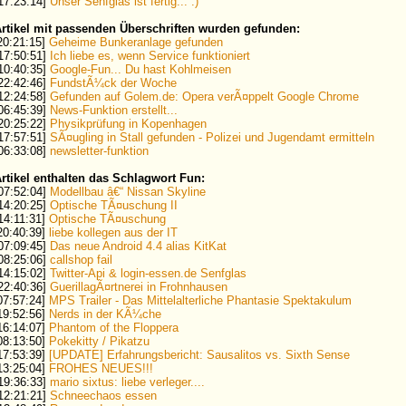
 17:23:14]
Unser Senfglas ist fertig... :)
rtikel mit passenden Überschriften wurden gefunden:
 20:21:15]
Geheime Bunkeranlage gefunden
 17:50:51]
Ich liebe es, wenn Service funktioniert
 10:40:35]
Google-Fun... Du hast Kohlmeisen
 22:42:46]
FundstÃ¼ck der Woche
 12:24:58]
Gefunden auf Golem.de: Opera verÃ¤ppelt Google Chrome
 06:45:39]
News-Funktion erstellt...
 20:25:22]
Physikprüfung in Kopenhagen
 17:57:51]
SÃ¤ugling in Stall gefunden - Polizei und Jugendamt ermitteln
 06:33:08]
newsletter-funktion
rtikel enthalten das Schlagwort Fun:
 07:52:04]
Modellbau â€“ Nissan Skyline
 14:20:25]
Optische TÃ¤uschung II
 14:11:31]
Optische TÃ¤uschung
 20:40:39]
liebe kollegen aus der IT
 07:09:45]
Das neue Android 4.4 alias KitKat
 08:25:06]
callshop fail
 14:15:02]
Twitter-Api & login-essen.de Senfglas
 22:40:36]
GuerillagÃ¤rtnerei in Frohnhausen
 07:57:24]
MPS Trailer - Das Mittelalterliche Phantasie Spektakulum
 19:52:56]
Nerds in der KÃ¼che
 16:14:07]
Phantom of the Floppera
 08:13:50]
Pokekitty / Pikatzu
 17:53:39]
[UPDATE] Erfahrungsbericht: Sausalitos vs. Sixth Sense
 13:25:04]
FROHES NEUES!!!
 19:36:33]
mario sixtus: liebe verleger....
 12:21:21]
Schneechaos essen