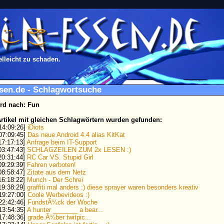
elleicht zu schaden.
ssen.de - Schlagwortsuche
rd nach: Fun
rtikel mit gleichen Schlagwörtern wurden gefunden:
 14:09:26]
iDiots
 07:09:45]
Das neue Android 4.4 alias KitKat
 17:17:13]
Anfrage beim IT-Support
 03:47:43]
SCHLAGZEILEN ZUM 2x LESEN :)
 20:31:44]
RC Car VS. Stupid Girl
 09:29:39]
Fahren verboten!
 08:58:47]
Zitate aus dem Netz
 16:18:22]
Munch - Der Schrei
 19:38:29]
graffiti mal anders :) diese sprayer waren besonders kreativ
 19:27:00]
Coole Werbevideos :)
 22:42:46]
FundstÃ¼ck der Woche
 13:54:35]
A hunter _______ a bear...
 17:48:36]
grade Ã¼ber twitpic...