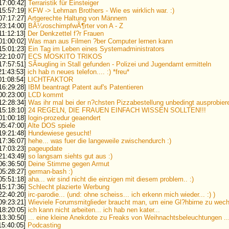
 17:00:42]
Terraristik für Einsteiger
 15:57:19]
KFW -> Lehman Brothers - Wie es wirklich war. :)
 07:17:27]
Artgerechte Haltung von Männern
 23:14:00]
BÃ¼roschimpfwÃ¶rter von A - Z
 11:12:13]
Der Denkzettel f?r Frauen
 01:00:02]
Was man aus Filmen ?ber Computer lernen kann
 15:01:23]
Ein Tag im Leben eines Systemadministrators
 22:10:07]
ECS MOSKITO TRIKOS
 17:57:51]
SÃ¤ugling in Stall gefunden - Polizei und Jugendamt ermitteln
 21:43:53]
ich hab n neues telefon.... :) *freu*
 01:08:54]
LICHTFAKTOR
 16:29:28]
IBM beantragt Patent auf's Patentieren
 00:23:00]
LCD kommt
 12:28:34]
Was ihr mal bei der n?chsten Pizzabestellung unbedingt ausprobieren
 15:18:10]
24 REGELN, DIE FRAUEN EINFACH WISSEN SOLLTEN!!!
 01:00:18]
login-prozedur geaendert
 05:47:00]
Alte DOS spiele
 19:21:48]
Hundewiese gesucht!
 17:36:07]
hehe... was fuer die langeweile zwischendurch :)
 17:03:23]
pageupdate
 21:43:49]
so langsam siehts gut aus :)
 06:36:50]
Deine Stimme gegen Armut
 05:28:27]
german-bash :)
 05:51:18]
aha... wir sind nicht die einzigen mit diesem problem.. :)
 15:17:36]
Schlecht plazierte Werbung
 22:40:20]
irc-parodie... (und: ohne scheiss... ich erkenn mich wieder... :) )
 09:23:21]
Wieviele Forumsmitglieder braucht man, um eine Gl?hbirne zu wec
 18:20:05]
ich kann nicht arbeiten... ich hab nen kater...
 13:30:50]
... eine kleine Anekdote zu Freaks von Weihnachtsbeleuchtungen ..
 15:40:05]
Podcasting