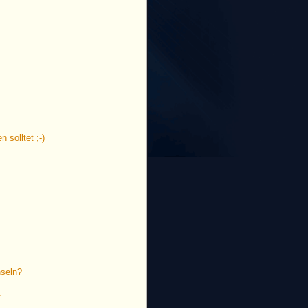
 solltet ;-)
hseln?
.