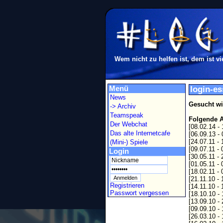
Wem nicht zu helfen ist, dem ist vi
Menü
login-e
News
Gesucht wi
-> Archiv
Teamspeak
Folgende A
Der Webchat
[08.02.14 -
Das alte Internetcafe
[06.09.13 -
[24.07.11 -
(Mini-) Spiele
[09.07.11 -
Login
[30.05.11 -
[01.05.11 -
[18.02.11 -
[21.11.10 -
Registrieren
[14.11.10 -
Passwort vergessen
[18.10.10 -
[13.09.10 -
[09.09.10 -
[26.03.10 -